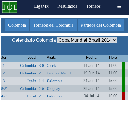
LigaMx
Resultados
Torneos
☰
Colombia
Torneos del Colombia
Partidos del Colombia
Calendario Colombia
Jor
Local
Visita
Fecha
Hora
1
Colombia
3-0
Grecia
14.Jun.14
11:00
2
Colombia
2-1
Costa de Marfil
19.Jun.14
11:00
3
Japón
1-4
Colombia
24.Jun.14
15:00
8sF
Colombia
2-0
Uruguay
28.Jun.14
15:00
4sF
Brasil
2-1
Colombia
04.Jul.14
15:00