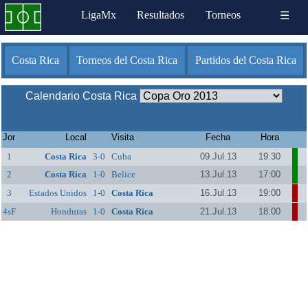
LigaMx
Resultados
Torneos
☰
Costa Rica
Torneos del Costa Rica
Partidos del Costa Rica
Calendario Costa Rica
Jor
Local
Visita
Fecha
Hora
1
Costa Rica
3-0
Cuba
09.Jul.13
19:30
2
Costa Rica
1-0
Belice
13.Jul.13
17:00
3
Estados Unidos
1-0
Costa Rica
16.Jul.13
19:00
4sF
Honduras
1-0
Costa Rica
21.Jul.13
18:00