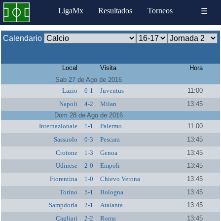
LigaMx
Resultados
Torneos
☰
Calendario
Local
Visita
Hora
Sab 27 de Ago de 2016
Lazio
0-1
Juventus
11:00
Napoli
4-2
Milan
13:45
Dom 28 de Ago de 2016
Internazionale
1-1
Palermo
11:00
Sassuolo
0-3
Pescara
13:45
Crotone
1-3
Genoa
13:45
Udinese
2-0
Empoli
13:45
Fiorentina
1-0
Chievo Verona
13:45
Torino
5-1
Bologna
13:45
Sampdoria
2-1
Atalanta
13:45
Cagliari
2-2
Roma
13:45