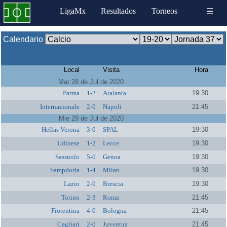
LigaMx
Resultados
Torneos
☰
Calendario
Local
Visita
Hora
Mar 28 de Jul de 2020
Parma
1-2
Atalanta
19:30
Internazionale
2-0
Napoli
21:45
Mie 29 de Jul de 2020
Hellas Verona
3-0
SPAL
19:30
Udinese
1-2
Lecce
19:30
Sassuolo
5-0
Genoa
19:30
Sampdoria
1-4
Milan
19:30
Lazio
2-0
Brescia
19:30
Torino
2-3
Roma
21:45
Fiorentina
4-0
Bologna
21:45
Cagliari
2-0
Juventus
21:45