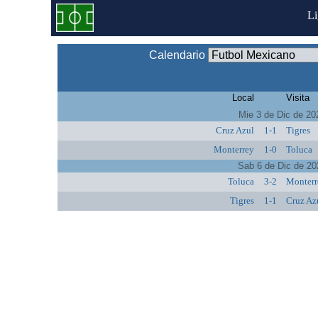
L
Calendario
Local
Visita
Mie 3 de Dic de 20
Cruz Azul
1-1
Tigres
Monterrey
1-0
Toluca
Sab 6 de Dic de 20
Toluca
3-2
Monterr
Tigres
1-1
Cruz Az