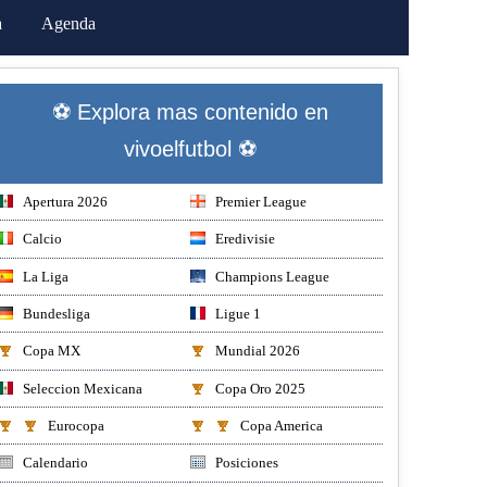
a
Agenda
⚽ Explora mas contenido en
vivoelfutbol ⚽
Apertura 2026
Premier League
Calcio
Eredivisie
La Liga
Champions League
Bundesliga
Ligue 1
Copa MX
Mundial 2026
Seleccion Mexicana
Copa Oro 2025
Eurocopa
Copa America
Calendario
Posiciones