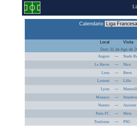
L
Calendario
Local
Visita
Dom 31 de Ago de 2
Angers
---
Stade R
Le Havre
---
Nice
Lens
---
Brest
Lorient
---
Lille
Lyon
---
Marseil
Monaco
---
Strasbo
Nantes
---
Auxerre
Paris FC
---
Metz
Toulouse
---
PSG