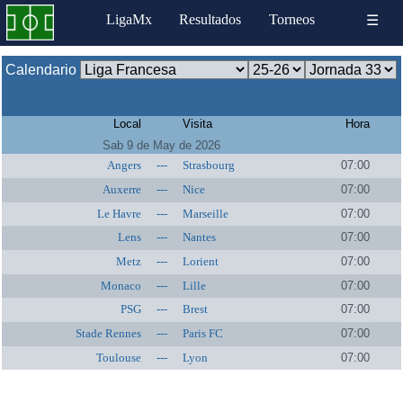
LigaMx
Resultados
Torneos
☰
Calendario
Local
Visita
Hora
Sab 9 de May de 2026
Angers
---
Strasbourg
07:00
Auxerre
---
Nice
07:00
Le Havre
---
Marseille
07:00
Lens
---
Nantes
07:00
Metz
---
Lorient
07:00
Monaco
---
Lille
07:00
PSG
---
Brest
07:00
Stade Rennes
---
Paris FC
07:00
Toulouse
---
Lyon
07:00