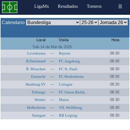
LigaMx
Resultados
Torneos
☰
Calendario
Local
Visita
Hora
Sab 14 de Mar de 2026
Leverkusen
---
Bayern
08:30
B.Dortmund
---
FC.Augsburg
08:30
B. Monchen
---
FC St. Pauli
08:30
Eintracht
---
FC Heidenheim
08:30
Hamburg SV
---
Cologne
08:30
Friburgo
---
FC Union Berlin
08:30
Werder
---
Mainz
08:30
Hoffenheim
---
VfL Wolfsburg
08:30
Stuttgart
---
RB Leipzig
08:30