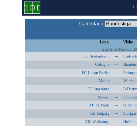
L
Calendario
Local
Visita
Sab 1 de Nov de 2
FC Heidenheim
---
Eintrach
Cologne
---
Hambur
FC Union Berlin
---
Friburg
Mainz
---
Werder
FC.Augsburg
---
B.Dort
Bayern
---
Leverku
FC St. Pauli
---
B. Mon
RB Leipzig
---
Stuttgar
VfL Wolfsburg
---
Hoffenh