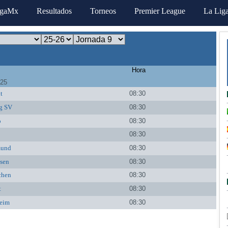
igaMx
Resultados
Torneos
Premier League
La Lig
Hora
025
t
08:30
g SV
08:30
o
08:30
08:30
mund
08:30
sen
08:30
chen
08:30
t
08:30
eim
08:30