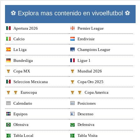
⚽ Explora mas contenido en vivoelfutbol ⚽
Apertura 2026
Premier League
Calcio
Eredivisie
La Liga
Champions League
Bundesliga
Ligue 1
Copa MX
Mundial 2026
Seleccion Mexicana
Copa Oro 2025
Eurocopa
Copa America
Calendario
Posiciones
Equipos
Descenso
Ofensiva
Defensiva
Tabla Local
Tabla Visita