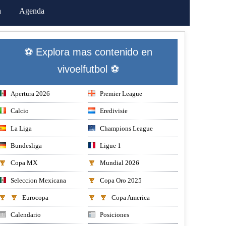
a
Agenda
⚽ Explora mas contenido en
vivoelfutbol ⚽
Apertura 2026
Premier League
Calcio
Eredivisie
La Liga
Champions League
Bundesliga
Ligue 1
Copa MX
Mundial 2026
Seleccion Mexicana
Copa Oro 2025
Eurocopa
Copa America
Calendario
Posiciones