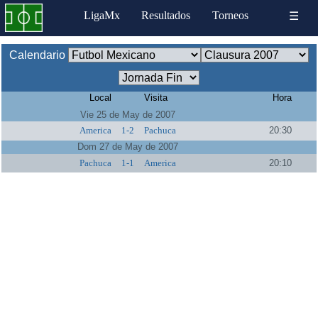
LigaMx
Resultados
Torneos
☰
Calendario
Local
Visita
Hora
Vie 25 de May de 2007
America
1-2
Pachuca
20:30
Dom 27 de May de 2007
Pachuca
1-1
America
20:10