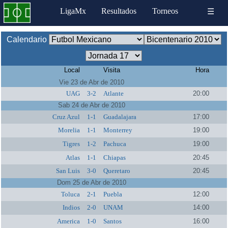
LigaMx
Resultados
Torneos
☰
Calendario
Local
Visita
Hora
Vie 23 de Abr de 2010
UAG
3-2
Atlante
20:00
Sab 24 de Abr de 2010
Cruz Azul
1-1
Guadalajara
17:00
Morelia
1-1
Monterrey
19:00
Tigres
1-2
Pachuca
19:00
Atlas
1-1
Chiapas
20:45
San Luis
3-0
Queretaro
20:45
Dom 25 de Abr de 2010
Toluca
2-1
Puebla
12:00
Indios
2-0
UNAM
14:00
America
1-0
Santos
16:00