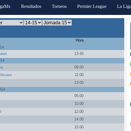
igaMx
Resultados
Torneos
Premier League
La Lig
Hora
014
drid
13:45
014
na
09:00
llecano
11:00
13:00
014
a
05:00
10:00
al
12:00
14:00
15:00