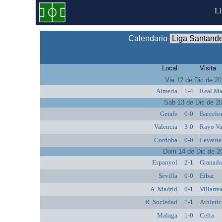
L
Calendario
Local
Visita
Vie 12 de Dic de 2
Almeria
1-4
Real Ma
Sab 13 de Dic de 2
Getafe
0-0
Barcelo
Valencia
3-0
Rayo Va
Cordoba
0-0
Levante
Dom 14 de Dic de 2
Espanyol
2-1
Granad
Sevilla
0-0
Eibar
A. Madrid
0-1
Villarre
R. Sociedad
1-1
Athletic
Malaga
1-0
Celta