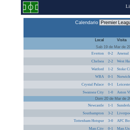
L
Calendario
Local
Visita
Sab 19 de Mar de 2
Everton
0-2
Arsenal
Chelsea
2-2
West Ha
Watford
1-2
Stoke C
WBA
0-1
Norwich
Crystal Palace
0-1
Leiceste
Swansea City
1-0
Aston Vi
Dom 20 de Mar de 2
Newcastle
1-1
Sunderl
Southampton
3-2
Liverpo
Tottenham Hotspur
3-0
AFC Bo
Man.City
0-1
Man.Un