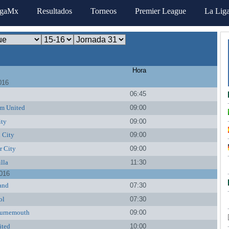
igaMx
Resultados
Torneos
Premier League
La Lig
Hora
016
06:45
m United
09:00
ity
09:00
 City
09:00
r City
09:00
lla
11:30
016
and
07:30
ol
07:30
urnemouth
09:00
ited
10:00