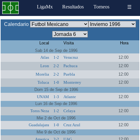
LigaMx
Resultados
Torneos
☰
Calendario
Local
Visita
Hora
Sab 14 de Sep de 1996
Atlas
1-2
Veracruz
12:00
Leon
2-2
Pachuca
12:00
Morelia
2-2
Puebla
12:00
Toluca
1-0
Monterrey
12:00
Dom 15 de Sep de 1996
UNAM
1-3
Atlante
12:00
Lun 16 de Sep de 1996
Toros Neza
1-2
Celaya
12:00
Mie 2 de Oct de 1996
Guadalajara
1-0
Cruz Azul
12:00
Mie 9 de Oct de 1996
America
2-2
UAG
12:00