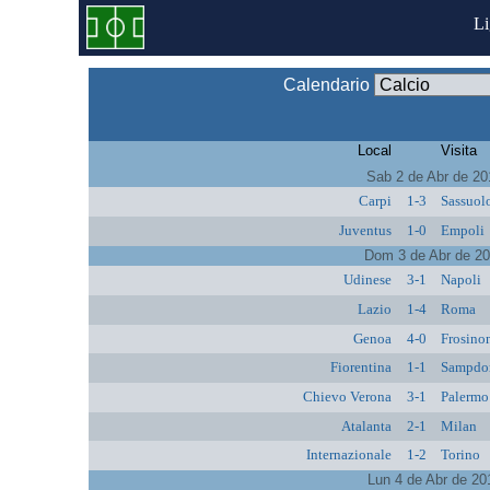
L
Calendario
Local
Visita
Sab 2 de Abr de 20
Carpi
1-3
Sassuol
Juventus
1-0
Empoli
Dom 3 de Abr de 2
Udinese
3-1
Napoli
Lazio
1-4
Roma
Genoa
4-0
Frosino
Fiorentina
1-1
Sampdo
Chievo Verona
3-1
Palermo
Atalanta
2-1
Milan
Internazionale
1-2
Torino
Lun 4 de Abr de 20