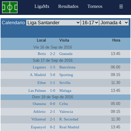
LigaMx
Resultados
Torneos
☰
Calendario
Local
Visita
Hora
Vie 16 de Sep de 2016
Betis
2-2
Granada
13:45
Sab 17 de Sep de 2016
Leganes
1-5
Barcelona
06:00
A. Madrid
5-0
Sporting
09:15
Eibar
1-1
Sevilla
11:30
Las Palmas
1-0
Malaga
13:45
Dom 18 de Sep de 2016
Osasuna
0-0
Celta
05:00
Athletic
2-1
Valencia
09:15
Villarreal
2-1
R. Sociedad
11:30
Espanyol
0-2
Real Madrid
13:45