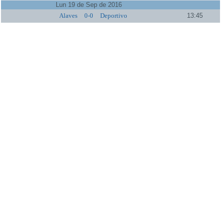
Lun 19 de Sep de 2016
Alaves
0-0
Deportivo
13:45