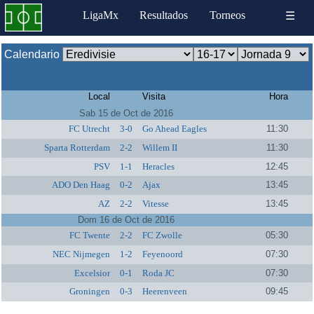
LigaMx
Resultados
Torneos
☰
Calendario
Local
Visita
Hora
Sab 15 de Oct de 2016
FC Utrecht
3-0
Go Ahead Eagles
11:30
Sparta Rotterdam
2-2
Willem II
11:30
PSV
1-1
Heracles
12:45
ADO Den Haag
0-2
Ajax
13:45
AZ
2-2
Vitesse
13:45
Dom 16 de Oct de 2016
FC Twente
2-2
FC Zwolle
05:30
NEC Nijmegen
1-2
Feyenoord
07:30
Excelsior
0-1
Roda JC
07:30
Groningen
0-3
Heerenveen
09:45