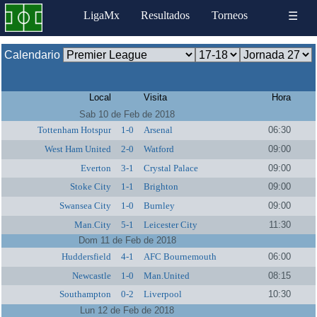
LigaMx
Resultados
Torneos
☰
Calendario
Local
Visita
Hora
Sab 10 de Feb de 2018
Tottenham Hotspur
1-0
Arsenal
06:30
West Ham United
2-0
Watford
09:00
Everton
3-1
Crystal Palace
09:00
Stoke City
1-1
Brighton
09:00
Swansea City
1-0
Burnley
09:00
Man.City
5-1
Leicester City
11:30
Dom 11 de Feb de 2018
Huddersfield
4-1
AFC Bournemouth
06:00
Newcastle
1-0
Man.United
08:15
Southampton
0-2
Liverpool
10:30
Lun 12 de Feb de 2018