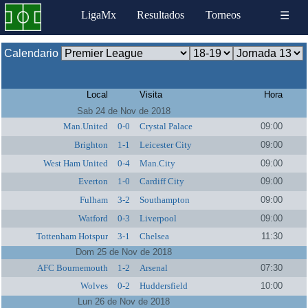
LigaMx
Resultados
Torneos
☰
Calendario
Local
Visita
Hora
Sab 24 de Nov de 2018
Man.United
0-0
Crystal Palace
09:00
Brighton
1-1
Leicester City
09:00
West Ham United
0-4
Man.City
09:00
Everton
1-0
Cardiff City
09:00
Fulham
3-2
Southampton
09:00
Watford
0-3
Liverpool
09:00
Tottenham Hotspur
3-1
Chelsea
11:30
Dom 25 de Nov de 2018
AFC Bournemouth
1-2
Arsenal
07:30
Wolves
0-2
Huddersfield
10:00
Lun 26 de Nov de 2018