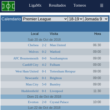
LigaMx
Resultados
Torneos
☰
Calendario
Local
Visita
Hora
Sab 20 de Oct de 2018
Chelsea
2-2
Man.United
06:30
Wolves
0-2
Watford
09:00
AFC Bournemouth
0-0
Southampton
09:00
Cardiff City
4-2
Fulham
09:00
West Ham United
0-1
Tottenham Hotspur
09:00
Newcastle
0-1
Brighton
09:00
Man.City
5-0
Burnley
09:00
Huddersfield
0-1
Liverpool
11:30
Dom 21 de Oct de 2018
Everton
2-0
Crystal Palace
10:00
Lun 22 de Oct de 2018