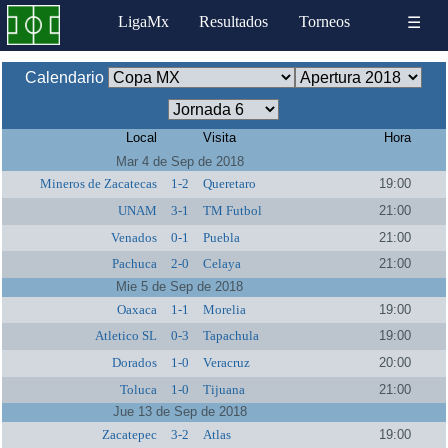
LigaMx
Resultados
Torneos
☰
Calendario
Local
Visita
Hora
Mar 4 de Sep de 2018
Mineros de Zacatecas
1-2
Queretaro
19:00
UNAM
3-1
TM Futbol
21:00
Venados
0-1
Puebla
21:00
Pachuca
2-0
Celaya
21:00
Mie 5 de Sep de 2018
Oaxaca
1-1
Morelia
19:00
Atletico SL
0-3
Tapachula
19:00
Dorados
1-0
Veracruz
20:00
Toluca
1-0
Tijuana
21:00
Jue 13 de Sep de 2018
Zacatepec
3-2
Atlas
19:00