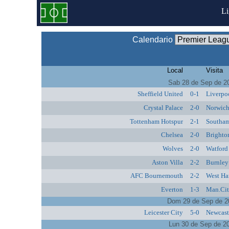
L
Calendario
Local
Visita
Sab 28 de Sep de 2
Sheffield United
0-1
Liverpo
Crystal Palace
2-0
Norwich
Tottenham Hotspur
2-1
Southa
Chelsea
2-0
Brighto
Wolves
2-0
Watford
Aston Villa
2-2
Burnley
AFC Bournemouth
2-2
West Ha
Everton
1-3
Man.Ci
Dom 29 de Sep de 2
Leicester City
5-0
Newcast
Lun 30 de Sep de 2