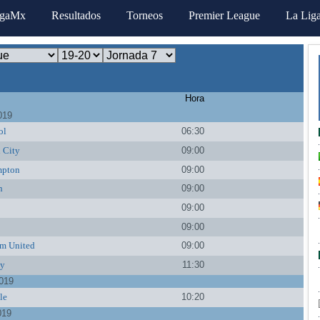
igaMx
Resultados
Torneos
Premier League
La Lig
Hora
019
ol
06:30
 City
09:00
mpton
09:00
n
09:00
09:00
09:00
m United
09:00
ty
11:30
019
le
10:20
019