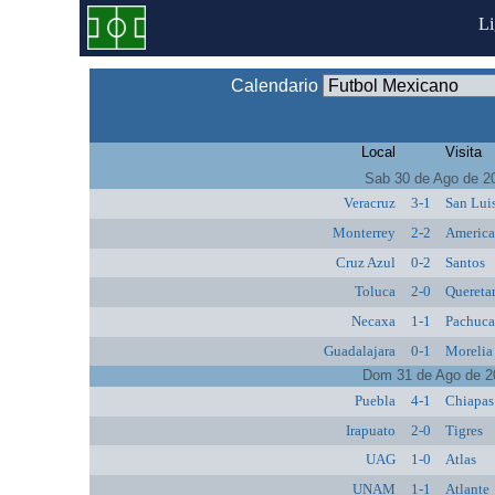
L
Calendario
Local
Visita
Sab 30 de Ago de 2
Veracruz
3-1
San Lui
Monterrey
2-2
Americ
Cruz Azul
0-2
Santos
Toluca
2-0
Quereta
Necaxa
1-1
Pachuc
Guadalajara
0-1
Morelia
Dom 31 de Ago de 2
Puebla
4-1
Chiapas
Irapuato
2-0
Tigres
UAG
1-0
Atlas
UNAM
1-1
Atlante