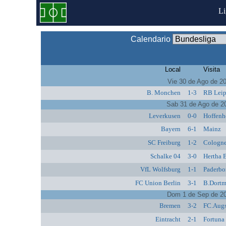
L
Calendario
Local
Visita
Vie 30 de Ago de 2
B. Monchen
1-3
RB Leip
Sab 31 de Ago de 2
Leverkusen
0-0
Hoffenh
Bayern
6-1
Mainz
SC Freiburg
1-2
Cologn
Schalke 04
3-0
Hertha 
VfL Wolfsburg
1-1
Paderbo
FC Union Berlin
3-1
B.Dort
Dom 1 de Sep de 2
Bremen
3-2
FC.Aug
Eintracht
2-1
Fortuna