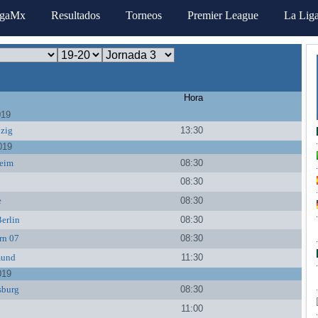
igaMx
Resultados
Torneos
Premier League
La Lig
Hora
019
zig
13:30
019
eim
08:30
08:30
e
08:30
Berlin
08:30
rn 07
08:30
mund
11:30
019
sburg
08:30
11:00