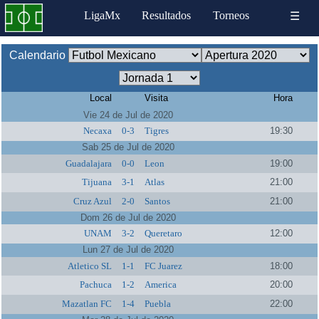
LigaMx
Resultados
Torneos
☰
Calendario
Local
Visita
Hora
Vie 24 de Jul de 2020
Necaxa
0-3
Tigres
19:30
Sab 25 de Jul de 2020
Guadalajara
0-0
Leon
19:00
Tijuana
3-1
Atlas
21:00
Cruz Azul
2-0
Santos
21:00
Dom 26 de Jul de 2020
UNAM
3-2
Queretaro
12:00
Lun 27 de Jul de 2020
Atletico SL
1-1
FC Juarez
18:00
Pachuca
1-2
America
20:00
Mazatlan FC
1-4
Puebla
22:00