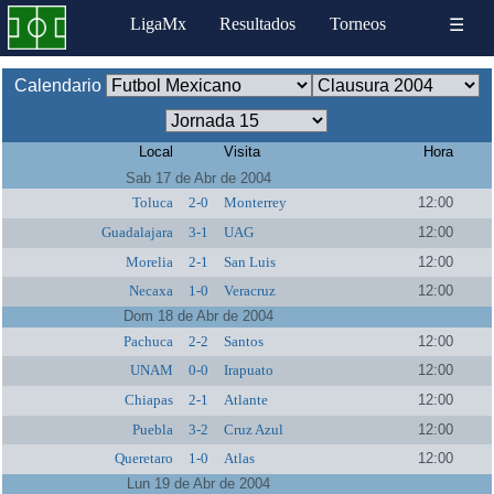
LigaMx
Resultados
Torneos
☰
Calendario
Local
Visita
Hora
Sab 17 de Abr de 2004
Toluca
2-0
Monterrey
12:00
Guadalajara
3-1
UAG
12:00
Morelia
2-1
San Luis
12:00
Necaxa
1-0
Veracruz
12:00
Dom 18 de Abr de 2004
Pachuca
2-2
Santos
12:00
UNAM
0-0
Irapuato
12:00
Chiapas
2-1
Atlante
12:00
Puebla
3-2
Cruz Azul
12:00
Queretaro
1-0
Atlas
12:00
Lun 19 de Abr de 2004