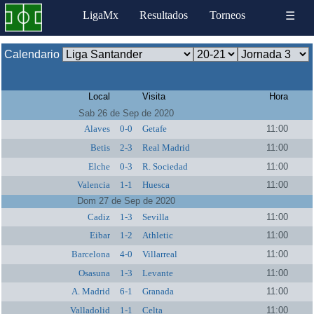
LigaMx
Resultados
Torneos
☰
Calendario
Local
Visita
Hora
Sab 26 de Sep de 2020
Alaves
0-0
Getafe
11:00
Betis
2-3
Real Madrid
11:00
Elche
0-3
R. Sociedad
11:00
Valencia
1-1
Huesca
11:00
Dom 27 de Sep de 2020
Cadiz
1-3
Sevilla
11:00
Eibar
1-2
Athletic
11:00
Barcelona
4-0
Villarreal
11:00
Osasuna
1-3
Levante
11:00
A. Madrid
6-1
Granada
11:00
Valladolid
1-1
Celta
11:00