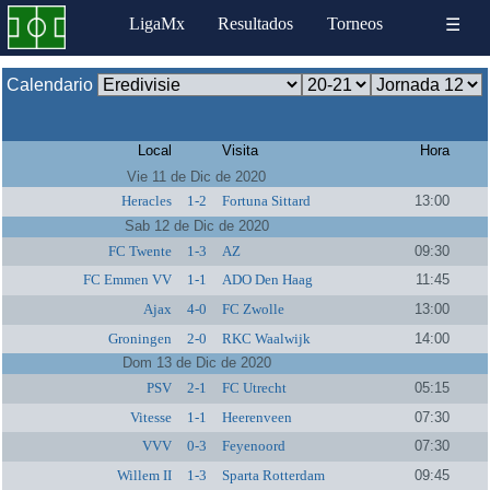
LigaMx
Resultados
Torneos
☰
Calendario
Local
Visita
Hora
Vie 11 de Dic de 2020
Heracles
1-2
Fortuna Sittard
13:00
Sab 12 de Dic de 2020
FC Twente
1-3
AZ
09:30
FC Emmen VV
1-1
ADO Den Haag
11:45
Ajax
4-0
FC Zwolle
13:00
Groningen
2-0
RKC Waalwijk
14:00
Dom 13 de Dic de 2020
PSV
2-1
FC Utrecht
05:15
Vitesse
1-1
Heerenveen
07:30
VVV
0-3
Feyenoord
07:30
Willem II
1-3
Sparta Rotterdam
09:45