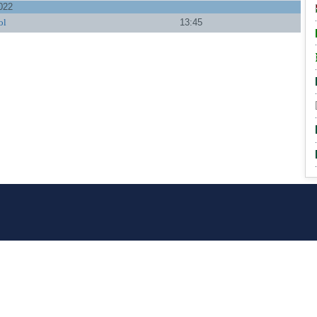
022
ol
13:45