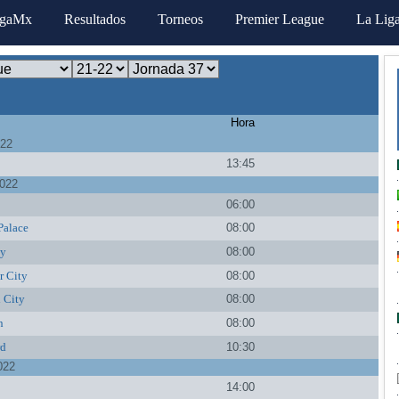
igaMx
Resultados
Torneos
Premier League
La Lig
Hora
022
13:45
2022
06:00
Palace
08:00
ty
08:00
r City
08:00
 City
08:00
n
08:00
rd
10:30
022
14:00