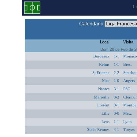
L
Calendario
Local
Visita
Dom 20 de Feb de 2
Bordeaux
1-1
Monac
Reims
1-1
Brest
St Etienne
2-2
Strasbo
Nice
1-0
Angers
Nantes
3-1
PSG
Marseille
0-2
Clermon
Lorient
0-1
Montpel
Lille
0-0
Metz
Lens
1-1
Lyon
Stade Rennes
4-1
Troyes