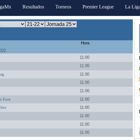
igaMx
Resultados
Torneos
Premier League
La Lig
Hora
022
o
11:00
11:00
urg
11:00
11:00
11:00
t Foot
11:00
lier
11:00
11:00
11:00
11:00