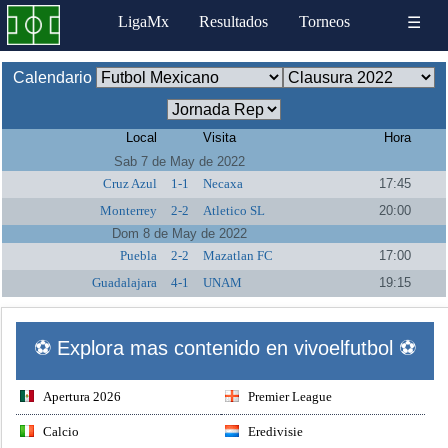
LigaMx
Resultados
Torneos
☰
Calendario
Local
Visita
Hora
Sab 7 de May de 2022
Cruz Azul
1-1
Necaxa
17:45
Monterrey
2-2
Atletico SL
20:00
Dom 8 de May de 2022
Puebla
2-2
Mazatlan FC
17:00
Guadalajara
4-1
UNAM
19:15
⚽ Explora mas contenido en vivoelfutbol ⚽
Apertura 2026
Premier League
Calcio
Eredivisie