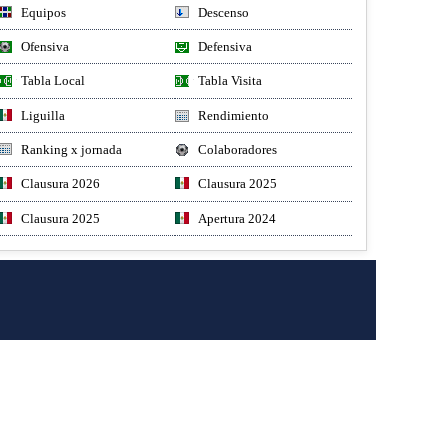
Equipos
Descenso
Ofensiva
Defensiva
Tabla Local
Tabla Visita
Liguilla
Rendimiento
Ranking x jornada
Colaboradores
Clausura 2026
Clausura 2025
Clausura 2025
Apertura 2024