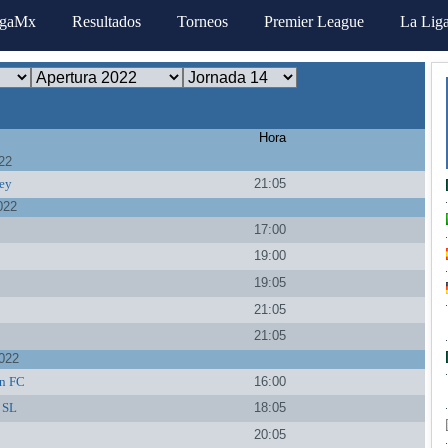
igaMx
Resultados
Torneos
Premier League
La Lig
Hora
22
ey
21:05
022
17:00
a
19:00
19:05
21:05
21:05
022
n FC
16:00
o SL
18:05
20:05