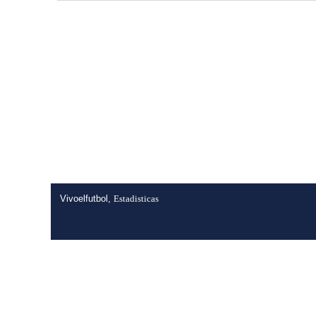
Vivoelfutbol,
Estadisticas