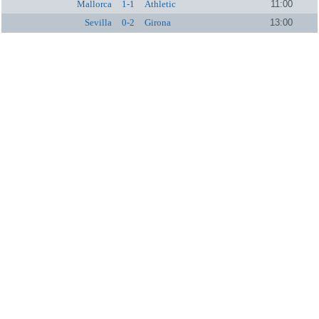
Mallorca
1-1
Athletic
11:00
Sevilla
0-2
Girona
13:00