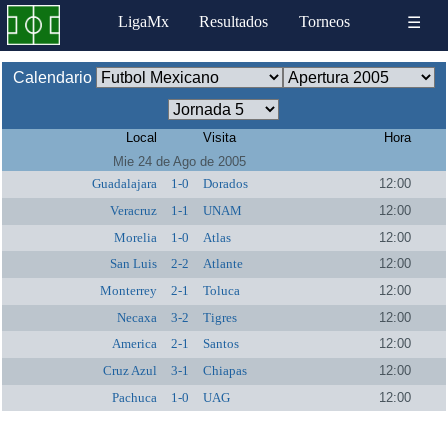
LigaMx
Resultados
Torneos
☰
Calendario
Local
Visita
Hora
Mie 24 de Ago de 2005
Guadalajara
1-0
Dorados
12:00
Veracruz
1-1
UNAM
12:00
Morelia
1-0
Atlas
12:00
San Luis
2-2
Atlante
12:00
Monterrey
2-1
Toluca
12:00
Necaxa
3-2
Tigres
12:00
America
2-1
Santos
12:00
Cruz Azul
3-1
Chiapas
12:00
Pachuca
1-0
UAG
12:00