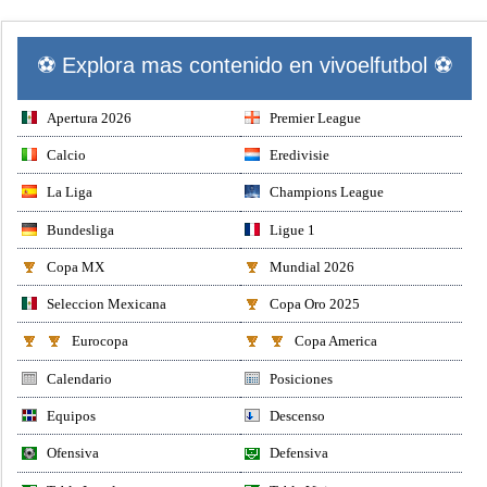
⚽ Explora mas contenido en vivoelfutbol ⚽
Apertura 2026
Premier League
Calcio
Eredivisie
La Liga
Champions League
Bundesliga
Ligue 1
Copa MX
Mundial 2026
Seleccion Mexicana
Copa Oro 2025
Eurocopa
Copa America
Calendario
Posiciones
Equipos
Descenso
Ofensiva
Defensiva