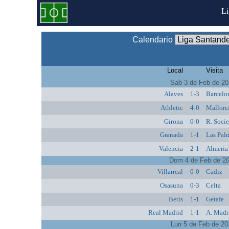
L
Calendario
Local
Visita
Sab 3 de Feb de 2
Alaves
1-3
Barcelo
Athletic
4-0
Mallorc
Girona
0-0
R. Soci
Granada
1-1
Las Pal
Valencia
2-1
Almeria
Dom 4 de Feb de 2
Villarreal
0-0
Cadiz
Osasuna
0-3
Celta
Betis
1-1
Getafe
Real Madrid
1-1
A. Madr
Lun 5 de Feb de 20