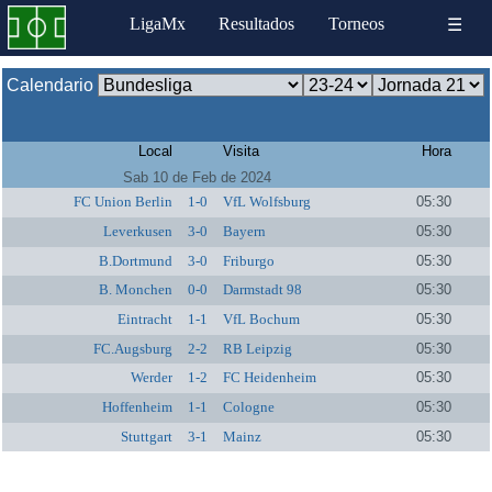
LigaMx
Resultados
Torneos
☰
Calendario
Local
Visita
Hora
Sab 10 de Feb de 2024
FC Union Berlin
1-0
VfL Wolfsburg
05:30
Leverkusen
3-0
Bayern
05:30
B.Dortmund
3-0
Friburgo
05:30
B. Monchen
0-0
Darmstadt 98
05:30
Eintracht
1-1
VfL Bochum
05:30
FC.Augsburg
2-2
RB Leipzig
05:30
Werder
1-2
FC Heidenheim
05:30
Hoffenheim
1-1
Cologne
05:30
Stuttgart
3-1
Mainz
05:30