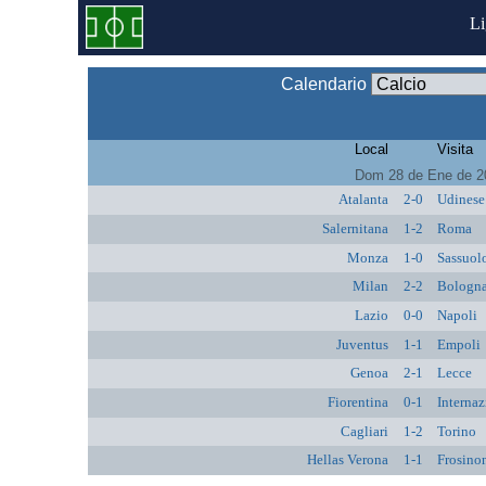
L
Calendario
Local
Visita
Dom 28 de Ene de 2
Atalanta
2-0
Udinese
Salernitana
1-2
Roma
Monza
1-0
Sassuol
Milan
2-2
Bologn
Lazio
0-0
Napoli
Juventus
1-1
Empoli
Genoa
2-1
Lecce
Fiorentina
0-1
Internaz
Cagliari
1-2
Torino
Hellas Verona
1-1
Frosino