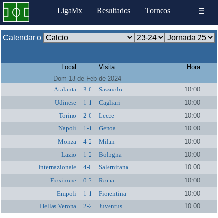
LigaMx
Resultados
Torneos
☰
Calendario
Local
Visita
Hora
Dom 18 de Feb de 2024
Atalanta
3-0
Sassuolo
10:00
Udinese
1-1
Cagliari
10:00
Torino
2-0
Lecce
10:00
Napoli
1-1
Genoa
10:00
Monza
4-2
Milan
10:00
Lazio
1-2
Bologna
10:00
Internazionale
4-0
Salernitana
10:00
Frosinone
0-3
Roma
10:00
Empoli
1-1
Fiorentina
10:00
Hellas Verona
2-2
Juventus
10:00