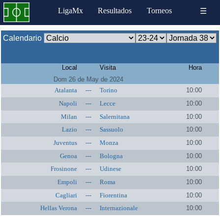
LigaMx
Resultados
Torneos
☰
Calendario
Local
Visita
Hora
Dom 26 de May de 2024
Atalanta
---
Torino
10:00
Napoli
---
Lecce
10:00
Milan
---
Salernitana
10:00
Lazio
---
Sassuolo
10:00
Juventus
---
Monza
10:00
Genoa
---
Bologna
10:00
Frosinone
---
Udinese
10:00
Empoli
---
Roma
10:00
Cagliari
---
Fiorentina
10:00
Hellas Verona
---
Internazionale
10:00