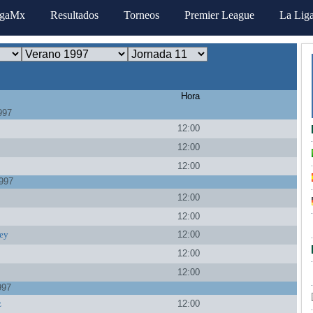
igaMx
Resultados
Torneos
Premier League
La Lig
Hora
997
a
12:00
12:00
12:00
997
12:00
12:00
ey
12:00
12:00
12:00
997
z
12:00