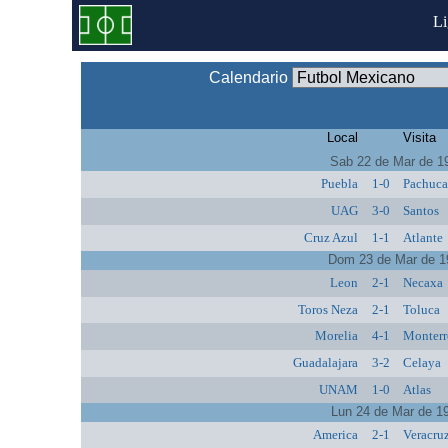
L
Calendario
Local
Visita
Sab 22 de Mar de 1
Puebla
1-0
Pachuc
UAG
3-0
Santos
Cruz Azul
1-1
Atlante
Dom 23 de Mar de 1
Leon
2-1
Necaxa
Toros Neza
2-1
Toluca
Morelia
4-1
Monterr
Guadalajara
3-2
Celaya
UNAM
1-0
Atlas
Lun 24 de Mar de 1
America
2-1
Veracru