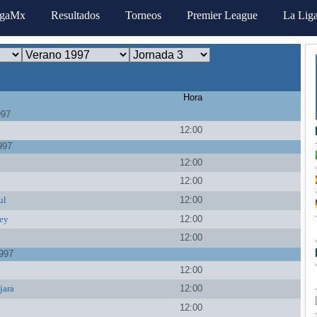
igaMx
Resultados
Torneos
Premier League
La Lig
Hora
997
12:00
997
12:00
a
12:00
ul
12:00
ey
12:00
12:00
997
12:00
jara
12:00
12:00