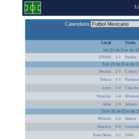
L
Calendario
Local
Visita
Vie 24 de Ene de 1
UNAM
1-1
Puebla
Sab 25 de Ene de 1
Necaxa
2-1
Celaya
Toluca
1-1
Pachuc
Leon
3-0
Cruz Az
Veracruz
1-0
Monterr
Atlas
2-0
Atlante
Dom 26 de Ene de 1
Morelia
2-2
Santos
America
0-0
Guadala
Toros Neza
3-2
UAG