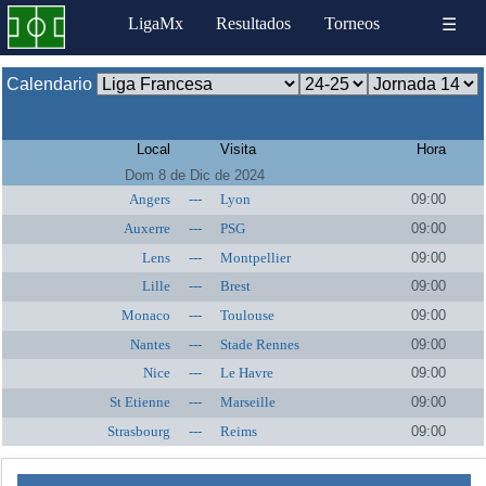
LigaMx
Resultados
Torneos
☰
Calendario
Local
Visita
Hora
Dom 8 de Dic de 2024
Angers
---
Lyon
09:00
Auxerre
---
PSG
09:00
Lens
---
Montpellier
09:00
Lille
---
Brest
09:00
Monaco
---
Toulouse
09:00
Nantes
---
Stade Rennes
09:00
Nice
---
Le Havre
09:00
St Etienne
---
Marseille
09:00
Strasbourg
---
Reims
09:00