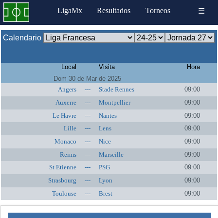
LigaMx
Resultados
Torneos
☰
Calendario
Local
Visita
Hora
Dom 30 de Mar de 2025
Angers
---
Stade Rennes
09:00
Auxerre
---
Montpellier
09:00
Le Havre
---
Nantes
09:00
Lille
---
Lens
09:00
Monaco
---
Nice
09:00
Reims
---
Marseille
09:00
St Etienne
---
PSG
09:00
Strasbourg
---
Lyon
09:00
Toulouse
---
Brest
09:00