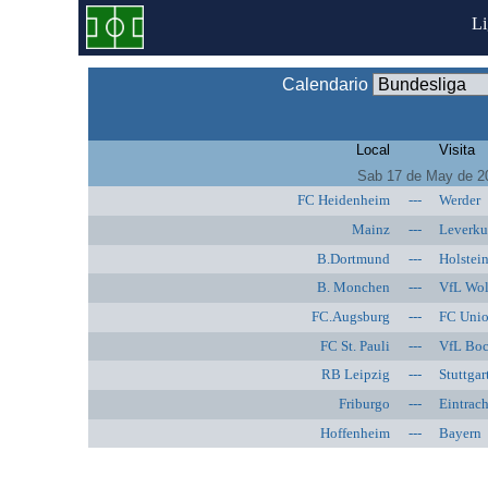
L
Calendario
Local
Visita
Sab 17 de May de 2
FC Heidenheim
---
Werder
Mainz
---
Leverku
B.Dortmund
---
Holstein
B. Monchen
---
VfL Wol
FC.Augsburg
---
FC Unio
FC St. Pauli
---
VfL Bo
RB Leipzig
---
Stuttgar
Friburgo
---
Eintrach
Hoffenheim
---
Bayern