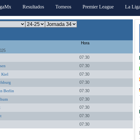
igaMx
Resultados
Torneos
Premier League
La Lig
Hora
025
07:30
sen
07:30
 Kiel
07:30
fsburg
07:30
n Berlin
07:30
chum
07:30
t
07:30
t
07:30
07:30