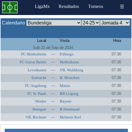
LigaMx
Resultados
Torneos
☰
Calendario
Local
Visita
Hora
Sab 21 de Sep de 2024
FC Heidenheim
---
Friburgo
07:30
FC Union Berlin
---
Hoffenheim
07:30
Leverkusen
---
VfL Wolfsburg
07:30
Eintracht
---
B. Monchen
07:30
FC.Augsburg
---
Mainz
07:30
FC St. Pauli
---
RB Leipzig
07:30
Werder
---
Bayern
07:30
Stuttgart
---
B.Dortmund
07:30
VfL Bochum
---
Holstein Kiel
07:30