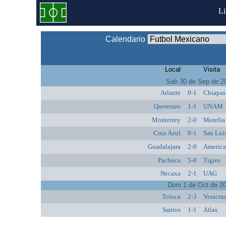
L
Calendario
Local
Visita
Sab 30 de Sep de 2
Atlante
0-1
Chiapas
Queretaro
1-1
UNAM
Monterrey
2-0
Morelia
Cruz Azul
0-1
San Lui
Guadalajara
2-0
Americ
Pachuca
5-0
Tigres
Necaxa
2-1
UAG
Dom 1 de Oct de 2
Toluca
2-3
Veracru
Santos
1-1
Atlas