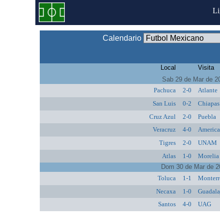
L
Calendario
Local
Visita
Sab 29 de Mar de 2
Pachuca
2-0
Atlante
San Luis
0-2
Chiapas
Cruz Azul
2-0
Puebla
Veracruz
4-0
Americ
Tigres
2-0
UNAM
Atlas
1-0
Morelia
Dom 30 de Mar de 2
Toluca
1-1
Monterr
Necaxa
1-0
Guadala
Santos
4-0
UAG